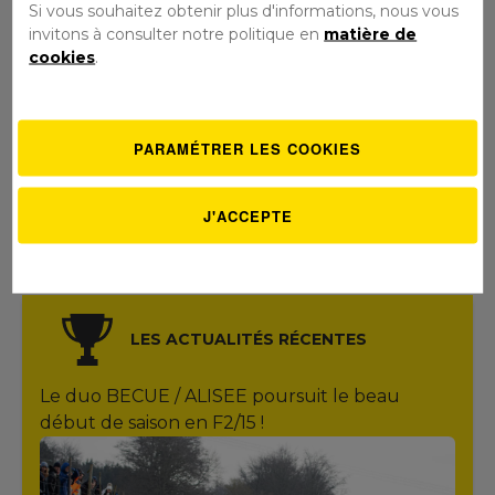
Si vous souhaitez obtenir plus d'informations, nous vous
invitons à consulter notre politique en
matière de
cookies
.
PARAMÉTRER LES COOKIES
J'ACCEPTE
LES ACTUALITÉS RÉCENTES
Le duo BECUE / ALISEE poursuit le beau
début de saison en F2/15 !