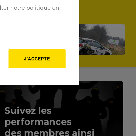
ter notre politique en
LES ACTUALITÉS RÉCENTES
e duo BECUE / ALISEE
oursuit le beau début de
ison en F2/15 !
e 04/03/2025
J'ACCEPTE
Suivez les
performances
des membres ainsi